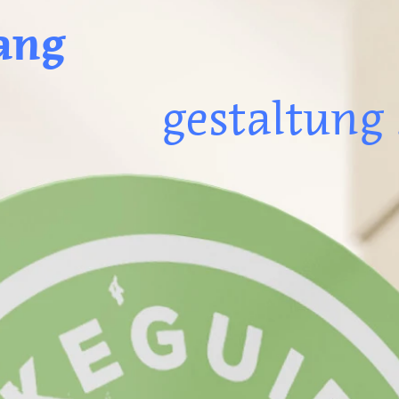
ang
gestaltung .